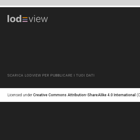
SCARICA LODVIEW PER PUBBLICARE I TUOI DATI
Licensed under
Creative Commons Attribution-ShareAlike 4.0 International
(C