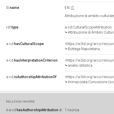
l0:
name
EN
IT
Attribuzione di ambito cultura
rdf:
type
a-cd:CulturalScopeAttribution
Attribuzione di Ambito Cultur
a-cd:
hasCulturalScope
<https://w3id.org/arco/resou
Bottega Napoletana
a-cd:
hasInterpretationCriterion
<https://w3id.org/arco/resource
analisi stilistica
a-cd:
isAuthorshipAttributionOf
<https://w3id.org/arco/resou
Immacolata Concezione (scult
RELAZIONI INVERSE
è
a-cd:
hasAuthorshipAttribution
di
1 risorsa