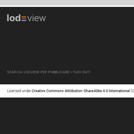
SCARICA LODVIEW PER PUBBLICARE I TUOI DATI
Licensed under
Creative Commons Attribution-ShareAlike 4.0 International
(C