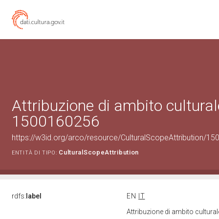
Attribuzione di ambito cultural
1500160256
https://w3id.org/arco/resource/CulturalScopeAttribution/150
CulturalScopeAttribution
ENTITÀ DI TIPO:
rdfs:
label
EN
IT
Attribuzione di ambito cultur