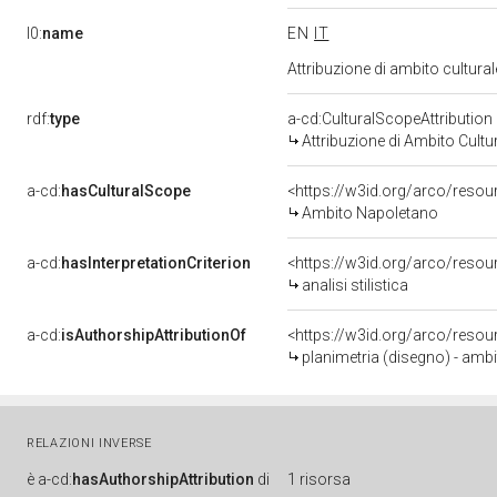
l0:
name
EN
IT
Attribuzione di ambito cultur
rdf:
type
a-cd:CulturalScopeAttribution
Attribuzione di Ambito Cultu
a-cd:
hasCulturalScope
<https://w3id.org/arco/reso
Ambito Napoletano
a-cd:
hasInterpretationCriterion
<https://w3id.org/arco/resourc
analisi stilistica
a-cd:
isAuthorshipAttributionOf
<https://w3id.org/arco/resou
planimetria (disegno) - amb
RELAZIONI INVERSE
è
a-cd:
hasAuthorshipAttribution
di
1 risorsa