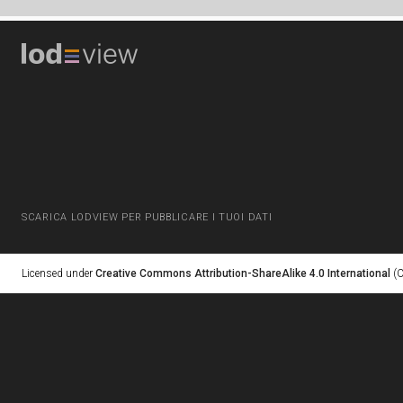
SCARICA LODVIEW PER PUBBLICARE I TUOI DATI
Licensed under
Creative Commons Attribution-ShareAlike 4.0 International
(C