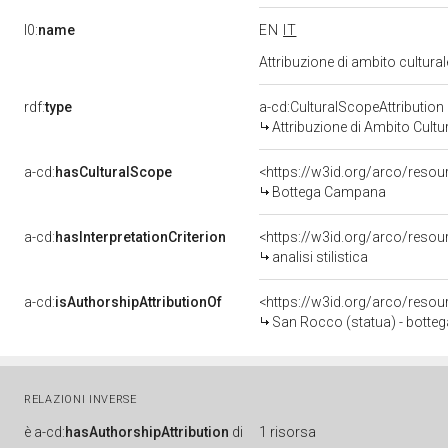
l0:
name
EN
IT
Attribuzione di ambito cultur
rdf:
type
a-cd:CulturalScopeAttribution
Attribuzione di Ambito Cultu
a-cd:
hasCulturalScope
<https://w3id.org/arco/reso
Bottega Campana
a-cd:
hasInterpretationCriterion
<https://w3id.org/arco/resourc
analisi stilistica
a-cd:
isAuthorshipAttributionOf
<https://w3id.org/arco/resou
San Rocco (statua) - botteg
RELAZIONI INVERSE
è
a-cd:
hasAuthorshipAttribution
di
1 risorsa