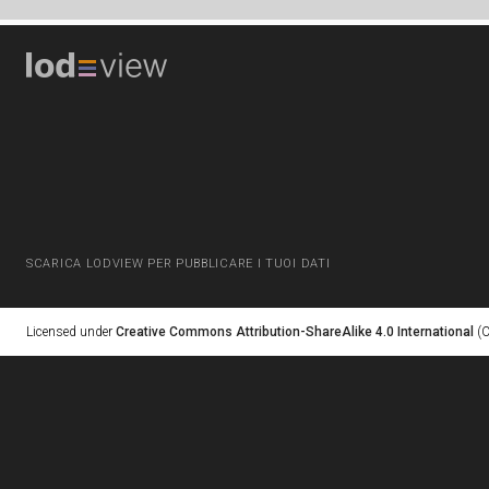
SCARICA LODVIEW PER PUBBLICARE I TUOI DATI
Licensed under
Creative Commons Attribution-ShareAlike 4.0 International
(C