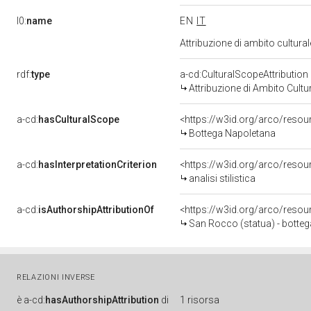
l0:
name
EN
IT
Attribuzione di ambito cultur
rdf:
type
a-cd:CulturalScopeAttribution
Attribuzione di Ambito Cultu
a-cd:
hasCulturalScope
<https://w3id.org/arco/resou
Bottega Napoletana
a-cd:
hasInterpretationCriterion
<https://w3id.org/arco/resourc
analisi stilistica
a-cd:
isAuthorshipAttributionOf
<https://w3id.org/arco/resou
San Rocco (statua) - botteg
RELAZIONI INVERSE
è
a-cd:
hasAuthorshipAttribution
di
1 risorsa