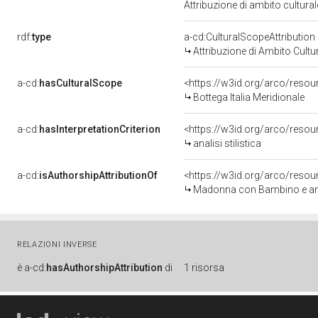
Attribuzione di ambito cultur
rdf:
type
a-cd:CulturalScopeAttribution
Attribuzione di Ambito Cultu
a-cd:
hasCulturalScope
<https://w3id.org/arco/resour
Bottega Italia Meridionale
a-cd:
hasInterpretationCriterion
<https://w3id.org/arco/resourc
analisi stilistica
a-cd:
isAuthorshipAttributionOf
<https://w3id.org/arco/resou
Madonna con Bambino e angeli
RELAZIONI INVERSE
è
a-cd:
hasAuthorshipAttribution
di
1 risorsa