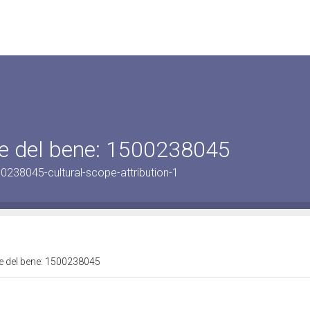
ale del bene: 1500238045
0238045-cultural-scope-attribution-1
ale del bene: 1500238045