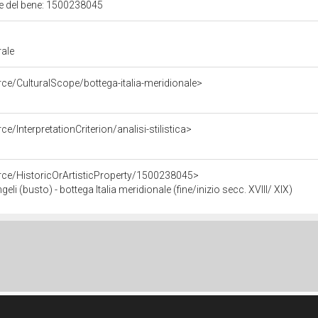
ale del bene: 1500238045
rale
ce/CulturalScope/bottega-italia-meridionale>
e/InterpretationCriterion/analisi-stilistica>
rce/HistoricOrArtisticProperty/1500238045>
 (busto) - bottega Italia meridionale (fine/inizio secc. XVIII/ XIX)