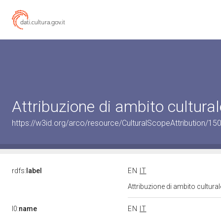
Attribuzione di ambito cultur
https://w3id.org/arco/resource/CulturalScopeAttribution/150
rdfs:
label
EN
IT
Attribuzione di ambito cultur
l0:
name
EN
IT