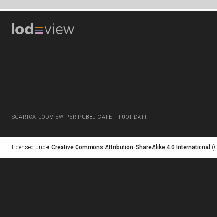
SCARICA LODVIEW PER PUBBLICARE I TUOI DATI
Licensed under
Creative Commons Attribution-ShareAlike 4.0 International
(C