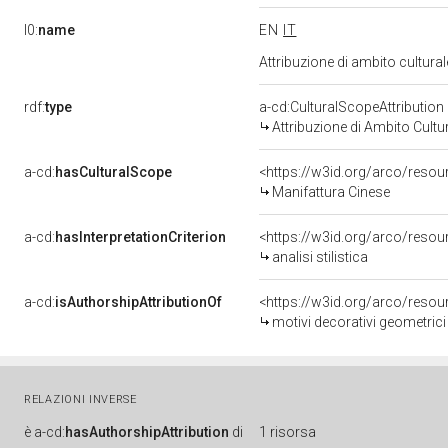
l0:
name
EN
IT
Attribuzione di ambito cultur
rdf:
type
a-cd:CulturalScopeAttribution
Attribuzione di Ambito Cultu
a-cd:
hasCulturalScope
<https://w3id.org/arco/resou
Manifattura Cinese
a-cd:
hasInterpretationCriterion
<https://w3id.org/arco/resourc
analisi stilistica
a-cd:
isAuthorshipAttributionOf
<https://w3id.org/arco/resou
motivi decorativi geometrici 
RELAZIONI INVERSE
è
a-cd:
hasAuthorshipAttribution
di
1 risorsa