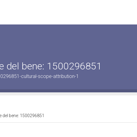
ale del bene: 1500296851
0296851-cultural-scope-attribution-1
ale del bene: 1500296851