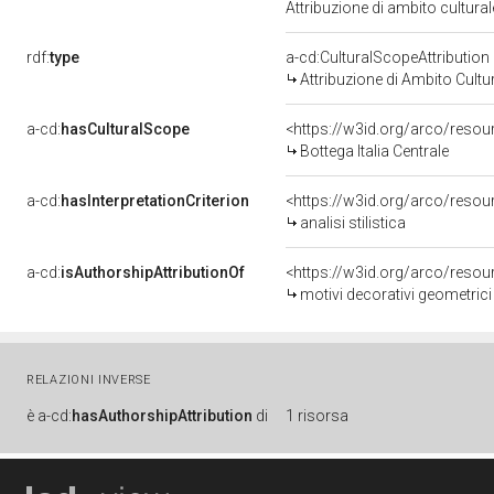
Attribuzione di ambito cultur
rdf:
type
a-cd:CulturalScopeAttribution
Attribuzione di Ambito Cultu
a-cd:
hasCulturalScope
<https://w3id.org/arco/resour
Bottega Italia Centrale
a-cd:
hasInterpretationCriterion
<https://w3id.org/arco/resourc
analisi stilistica
a-cd:
isAuthorshipAttributionOf
<https://w3id.org/arco/resou
motivi decorativi geometrici 
RELAZIONI INVERSE
è
a-cd:
hasAuthorshipAttribution
di
1 risorsa