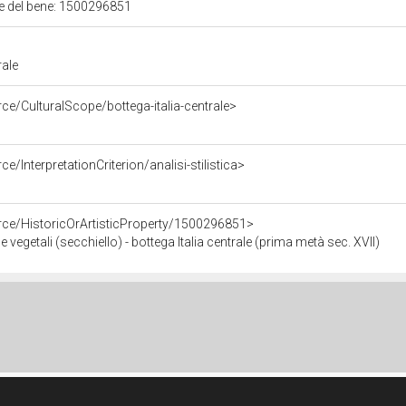
ale del bene: 1500296851
rale
ce/CulturalScope/bottega-italia-centrale>
e/InterpretationCriterion/analisi-stilistica>
rce/HistoricOrArtisticProperty/1500296851>
e vegetali (secchiello) - bottega Italia centrale (prima metà sec. XVII)