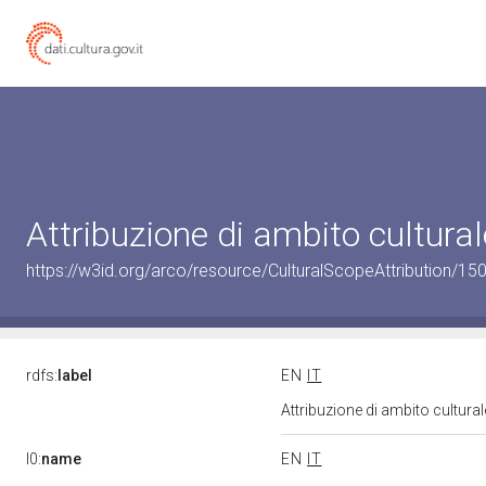
Attribuzione di ambito cultur
https://w3id.org/arco/resource/CulturalScopeAttribution/150
rdfs:
label
EN
IT
Attribuzione di ambito cultur
l0:
name
EN
IT