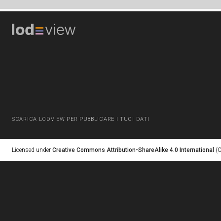
SCARICA LODVIEW PER PUBBLICARE I TUOI DATI
Licensed under
Creative Commons Attribution-ShareAlike 4.0 International
(C