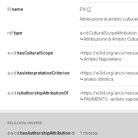
l0:
name
EN
IT
Attribuzione di ambito cultur
rdf:
type
a-cd:CulturalScopeAttribution
Attribuzione di Ambito Cultu
a-cd:
hasCulturalScope
<https://w3id.org/arco/reso
Ambito Napoletano
a-cd:
hasInterpretationCriterion
<https://w3id.org/arco/resourc
analisi stilistica
a-cd:
isAuthorshipAttributionOf
<https://w3id.org/arco/resou
PAVIMENTO - ambito napolet
RELAZIONI INVERSE
è
a-cd:
hasAuthorshipAttribution
di
1 risorsa