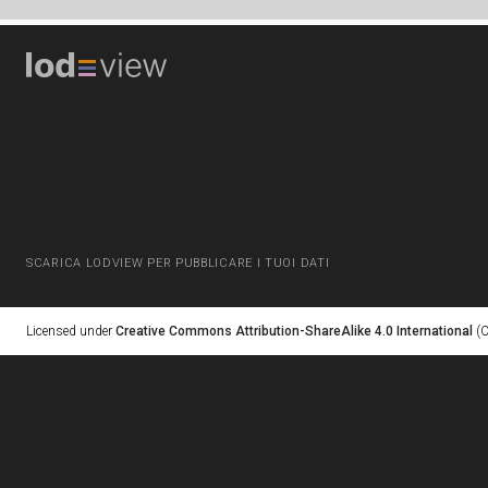
SCARICA LODVIEW PER PUBBLICARE I TUOI DATI
Licensed under
Creative Commons Attribution-ShareAlike 4.0 International
(C