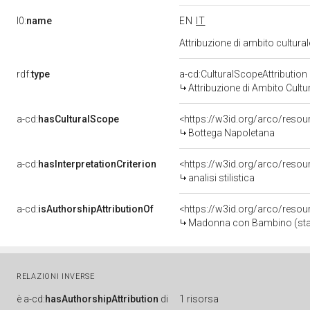
l0:
name
EN
IT
Attribuzione di ambito cultur
rdf:
type
a-cd:CulturalScopeAttribution
Attribuzione di Ambito Cultu
a-cd:
hasCulturalScope
<https://w3id.org/arco/resou
Bottega Napoletana
a-cd:
hasInterpretationCriterion
<https://w3id.org/arco/resourc
analisi stilistica
a-cd:
isAuthorshipAttributionOf
<https://w3id.org/arco/resou
Madonna con Bambino (statu
RELAZIONI INVERSE
è
a-cd:
hasAuthorshipAttribution
di
1 risorsa