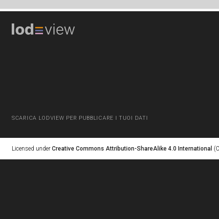
SCARICA LODVIEW PER PUBBLICARE I TUOI DATI
Licensed under
Creative Commons Attribution-ShareAlike 4.0 International
(C