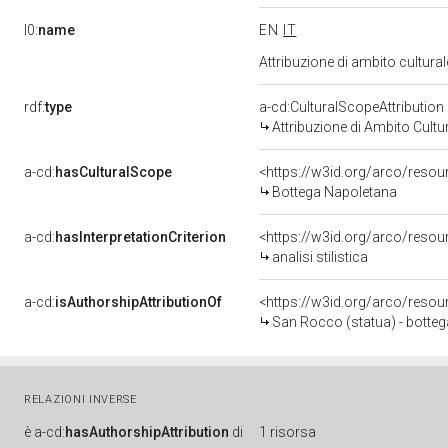
l0:
name
EN
IT
Attribuzione di ambito cultur
rdf:
type
a-cd:CulturalScopeAttribution
Attribuzione di Ambito Cultu
a-cd:
hasCulturalScope
<https://w3id.org/arco/resou
Bottega Napoletana
a-cd:
hasInterpretationCriterion
<https://w3id.org/arco/resourc
analisi stilistica
a-cd:
isAuthorshipAttributionOf
<https://w3id.org/arco/resou
San Rocco (statua) - bottega
RELAZIONI INVERSE
è
a-cd:
hasAuthorshipAttribution
di
1 risorsa