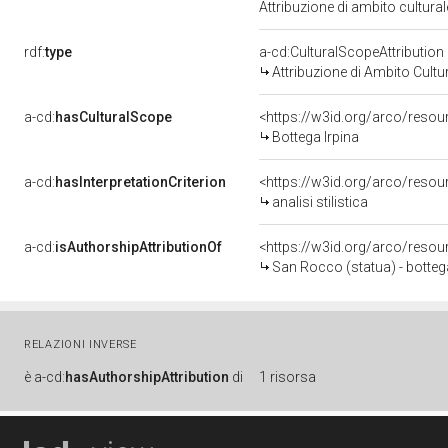
Attribuzione di ambito cultur
rdf:
type
a-cd:CulturalScopeAttribution
Attribuzione di Ambito Cultu
a-cd:
hasCulturalScope
<https://w3id.org/arco/resou
Bottega Irpina
a-cd:
hasInterpretationCriterion
<https://w3id.org/arco/resourc
analisi stilistica
a-cd:
isAuthorshipAttributionOf
<https://w3id.org/arco/resou
San Rocco (statua) - bottega
RELAZIONI INVERSE
è
a-cd:
hasAuthorshipAttribution
di
1 risorsa