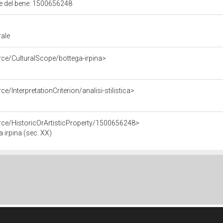
ale del bene: 1500656248
rale
rce/CulturalScope/bottega-irpina>
e/InterpretationCriterion/analisi-stilistica>
rce/HistoricOrArtisticProperty/1500656248>
 irpina (sec. XX)