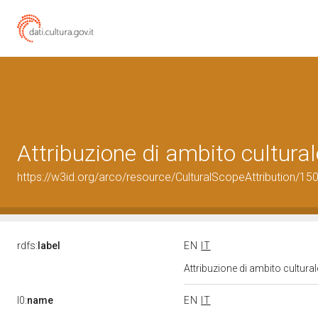
Attribuzione di ambito cultur
https://w3id.org/arco/resource/CulturalScopeAttribution/150
rdfs:
label
EN
IT
Attribuzione di ambito cultur
l0:
name
EN
IT