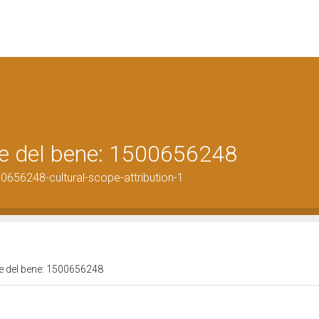
ale del bene: 1500656248
0656248-cultural-scope-attribution-1
ale del bene: 1500656248