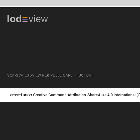
SCARICA LODVIEW PER PUBBLICARE I TUOI DATI
Licensed under
Creative Commons Attribution-ShareAlike 4.0 International
(C