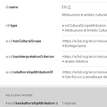
l0:
name
EN
IT
Attribuzione di ambito cultur
rdf:
type
a-cd:CulturalScopeAttribution
Attribuzione di Ambito Cultu
a-cd:
hasCulturalScope
<https://w3id.org/arco/resou
Bottega Irpina
a-cd:
hasInterpretationCriterion
<https://w3id.org/arco/resourc
analisi stilistica
a-cd:
isAuthorshipAttributionOf
<https://w3id.org/arco/resou
San Rocco (cassetta per elem
RELAZIONI INVERSE
è
a-cd:
hasAuthorshipAttribution
di
1 risorsa