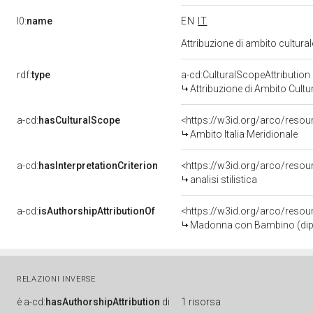
l0:
name
EN
IT
Attribuzione di ambito cultur
rdf:
type
a-cd:CulturalScopeAttribution
Attribuzione di Ambito Cultu
a-cd:
hasCulturalScope
<https://w3id.org/arco/resou
Ambito Italia Meridionale
a-cd:
hasInterpretationCriterion
<https://w3id.org/arco/resourc
analisi stilistica
a-cd:
isAuthorshipAttributionOf
<https://w3id.org/arco/resou
Madonna con Bambino (dipinto
RELAZIONI INVERSE
è
a-cd:
hasAuthorshipAttribution
di
1 risorsa