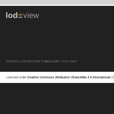
SCARICA LODVIEW PER PUBBLICARE I TUOI DATI
Licensed under
Creative Commons Attribution-ShareAlike 4.0 International
(C