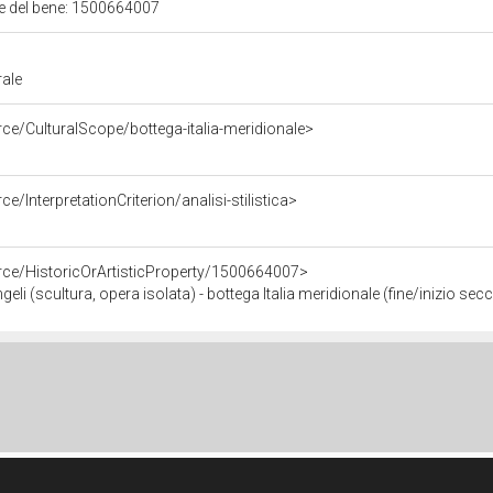
ale del bene: 1500664007
rale
ce/CulturalScope/bottega-italia-meridionale>
e/InterpretationCriterion/analisi-stilistica>
rce/HistoricOrArtisticProperty/1500664007>
 (scultura, opera isolata) - bottega Italia meridionale (fine/inizio secc.