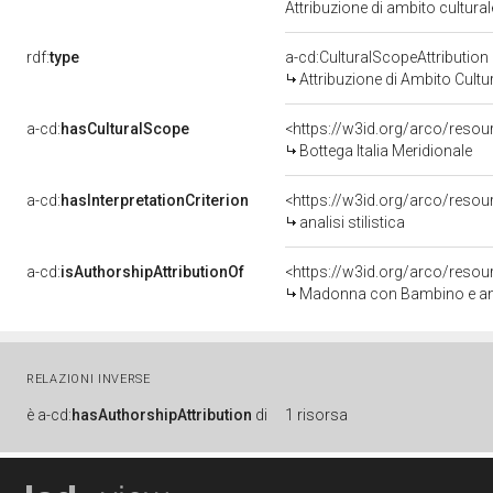
Attribuzione di ambito cultur
rdf:
type
a-cd:CulturalScopeAttribution
Attribuzione di Ambito Cultu
a-cd:
hasCulturalScope
<https://w3id.org/arco/resour
Bottega Italia Meridionale
a-cd:
hasInterpretationCriterion
<https://w3id.org/arco/resourc
analisi stilistica
a-cd:
isAuthorshipAttributionOf
<https://w3id.org/arco/resou
Madonna con Bambino e angeli
RELAZIONI INVERSE
è
a-cd:
hasAuthorshipAttribution
di
1 risorsa