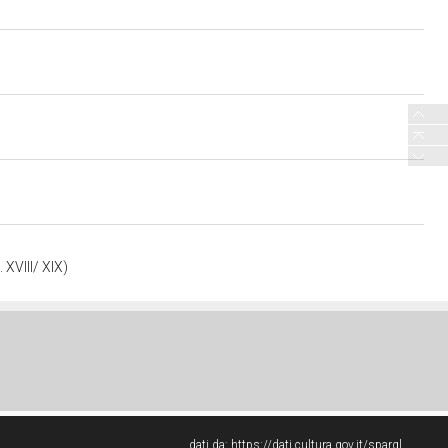
 XVIII/ XIX)
dati da:
https://dati.cultura.gov.it/sparql