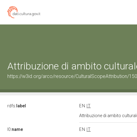
Attribuzione di ambito cultur
https://w3id.org/arco/resource/CulturalScopeAttribution/150
rdfs:
label
EN
IT
Attribuzione di ambito cultur
l0:
name
EN
IT