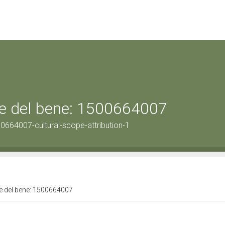
ale del bene: 1500664007
0664007-cultural-scope-attribution-1
ale del bene: 1500664007