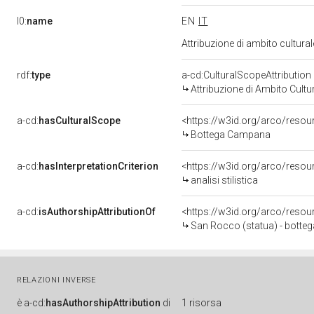
l0:
name
EN
IT
Attribuzione di ambito cultur
rdf:
type
a-cd:CulturalScopeAttribution
Attribuzione di Ambito Cultu
a-cd:
hasCulturalScope
<https://w3id.org/arco/reso
Bottega Campana
a-cd:
hasInterpretationCriterion
<https://w3id.org/arco/resourc
analisi stilistica
a-cd:
isAuthorshipAttributionOf
<https://w3id.org/arco/resou
San Rocco (statua) - botte
RELAZIONI INVERSE
è
a-cd:
hasAuthorshipAttribution
di
1 risorsa