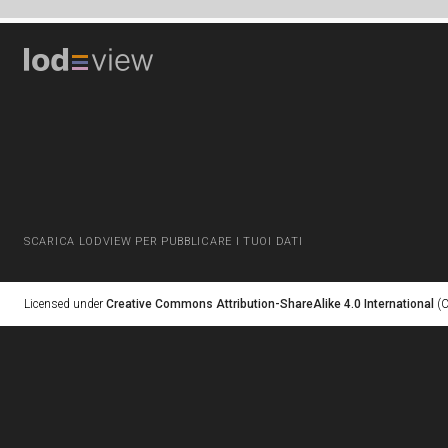
SCARICA LODVIEW PER PUBBLICARE I TUOI DATI
Licensed under
Creative Commons Attribution-ShareAlike 4.0 International
(C