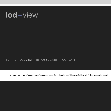
SCARICA LODVIEW PER PUBBLICARE I TUOI DATI
Licensed under
Creative Commons Attribution-ShareAlike 4.0 International
(C