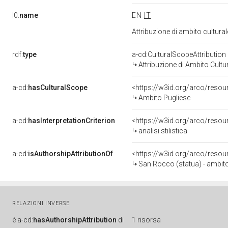
l0:
name
EN
IT
Attribuzione di ambito cultur
rdf:
type
a-cd:CulturalScopeAttribution
Attribuzione di Ambito Cultu
a-cd:
hasCulturalScope
<https://w3id.org/arco/resou
Ambito Pugliese
a-cd:
hasInterpretationCriterion
<https://w3id.org/arco/resourc
analisi stilistica
a-cd:
isAuthorshipAttributionOf
<https://w3id.org/arco/resou
San Rocco (statua) - ambito
RELAZIONI INVERSE
è
a-cd:
hasAuthorshipAttribution
di
1 risorsa