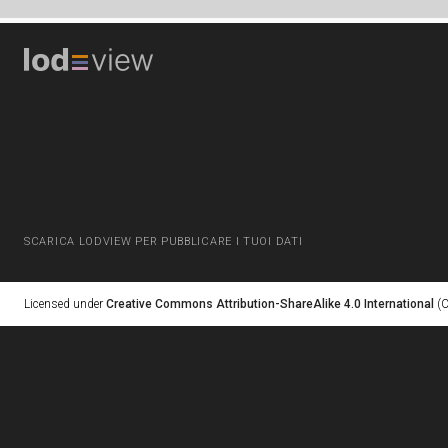
SCARICA LODVIEW PER PUBBLICARE I TUOI DATI
Licensed under
Creative Commons Attribution-ShareAlike 4.0 International
(C