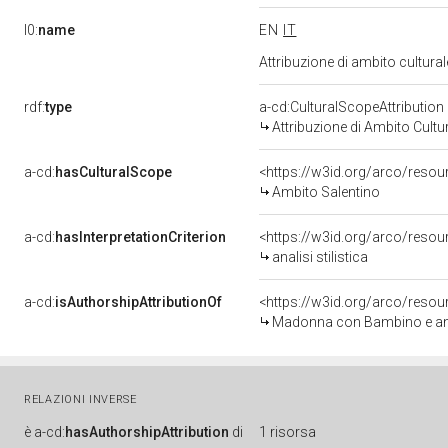
l0:
name
EN
IT
Attribuzione di ambito cultur
rdf:
type
a-cd:CulturalScopeAttribution
Attribuzione di Ambito Cultu
a-cd:
hasCulturalScope
<https://w3id.org/arco/resou
Ambito Salentino
a-cd:
hasInterpretationCriterion
<https://w3id.org/arco/resourc
analisi stilistica
a-cd:
isAuthorshipAttributionOf
<https://w3id.org/arco/resou
Madonna con Bambino e angel
RELAZIONI INVERSE
è
a-cd:
hasAuthorshipAttribution
di
1 risorsa