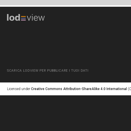
SCARICA LODVIEW PER PUBBLICARE I TUOI DATI
Licensed under
Creative Commons Attribution-ShareAlike 4.0 International
(C