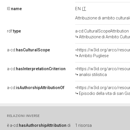
l0:
name
EN
IT
Attribuzione di ambito cultur
rdf:
type
a-cd:CulturalScopeAttribution
Attribuzione di Ambito Cultu
a-cd:
hasCulturalScope
<https://w3id.org/arco/resou
Ambito Pugliese
a-cd:
hasInterpretationCriterion
<https://w3id.org/arco/resourc
analisi stilistica
a-cd:
isAuthorshipAttributionOf
<https://w3id.org/arco/resou
Episodio della vita di san G
RELAZIONI INVERSE
è
a-cd:
hasAuthorshipAttribution
di
1 risorsa