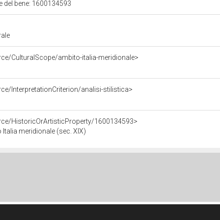
ale del bene: 1600134593
rale
rce/CulturalScope/ambito-italia-meridionale>
e/InterpretationCriterion/analisi-stilistica>
rce/HistoricOrArtisticProperty/1600134593>
Italia meridionale (sec. XIX)