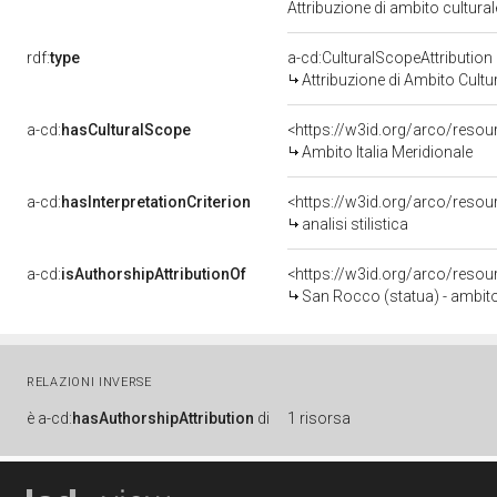
Attribuzione di ambito cultur
rdf:
type
a-cd:CulturalScopeAttribution
Attribuzione di Ambito Cultu
a-cd:
hasCulturalScope
<https://w3id.org/arco/resou
Ambito Italia Meridionale
a-cd:
hasInterpretationCriterion
<https://w3id.org/arco/resourc
analisi stilistica
a-cd:
isAuthorshipAttributionOf
<https://w3id.org/arco/resou
San Rocco (statua) - ambito 
RELAZIONI INVERSE
è
a-cd:
hasAuthorshipAttribution
di
1 risorsa