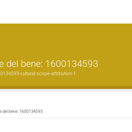
ale del bene: 1600134593
0134593-cultural-scope-attribution-1
ale del bene: 1600134593