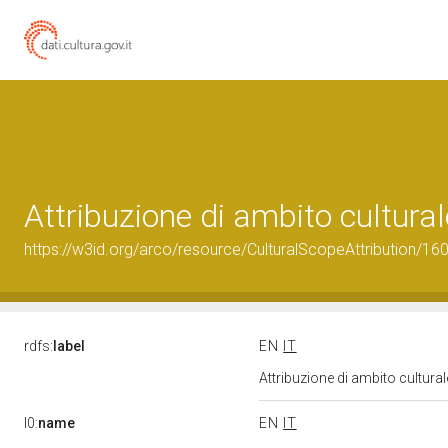
Attribuzione di ambito cultur
https://w3id.org/arco/resource/CulturalScopeAttribution/160
rdfs:
label
EN
IT
Attribuzione di ambito cultur
l0:
name
EN
IT