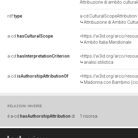
Attribuzione di ambito cultur
rdf:
type
a-cd:CulturalScopeAttribution
Attribuzione di Ambito Cultu
a-cd:
hasCulturalScope
<https://w3id.org/arco/resou
Ambito Italia Meridionale
a-cd:
hasInterpretationCriterion
<https://w3id.org/arco/resourc
analisi stilistica
a-cd:
isAuthorshipAttributionOf
<https://w3id.org/arco/resou
Madonna con Bambino (cortin
RELAZIONI INVERSE
è
a-cd:
hasAuthorshipAttribution
di
1 risorsa