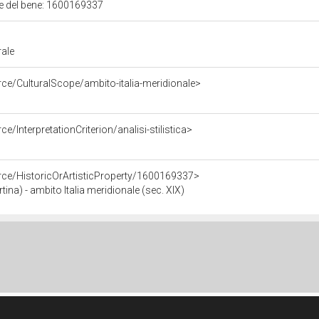
ale del bene: 1600169337
rale
rce/CulturalScope/ambito-italia-meridionale>
e/InterpretationCriterion/analisi-stilistica>
rce/HistoricOrArtisticProperty/1600169337>
a) - ambito Italia meridionale (sec. XIX)