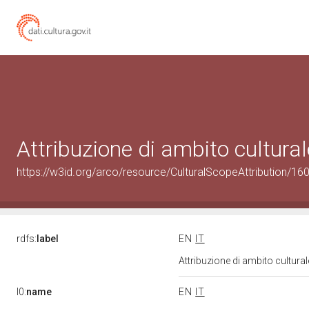
Attribuzione di ambito cultur
https://w3id.org/arco/resource/CulturalScopeAttribution/160
rdfs:
label
EN
IT
Attribuzione di ambito cultur
l0:
name
EN
IT