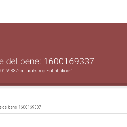
ale del bene: 1600169337
0169337-cultural-scope-attribution-1
ale del bene: 1600169337