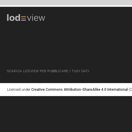
SCARICA LODVIEW PER PUBBLICARE I TUOI DATI
Licensed under
Creative Commons Attribution-ShareAlike 4.0 International
(C