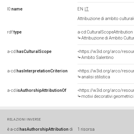
l0:
name
EN
IT
Attribuzione di ambito cultur
rdf:
type
a-cd:CulturalScopeAttribution
Attribuzione di Ambito Cultu
a-cd:
hasCulturalScope
<https://w3id.org/arco/resou
Ambito Salentino
a-cd:
hasInterpretationCriterion
<https://w3id.org/arco/resourc
analisi stilistica
a-cd:
isAuthorshipAttributionOf
<https://w3id.org/arco/resou
motivi decorativi geometrici e ve
RELAZIONI INVERSE
è
a-cd:
hasAuthorshipAttribution
di
1 risorsa