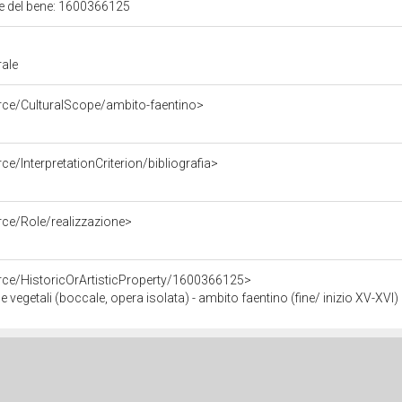
ale del bene: 1600366125
rale
rce/CulturalScope/ambito-faentino>
e/InterpretationCriterion/bibliografia>
rce/Role/realizzazione>
rce/HistoricOrArtisticProperty/1600366125>
e vegetali (boccale, opera isolata) - ambito faentino (fine/ inizio XV-XVI)