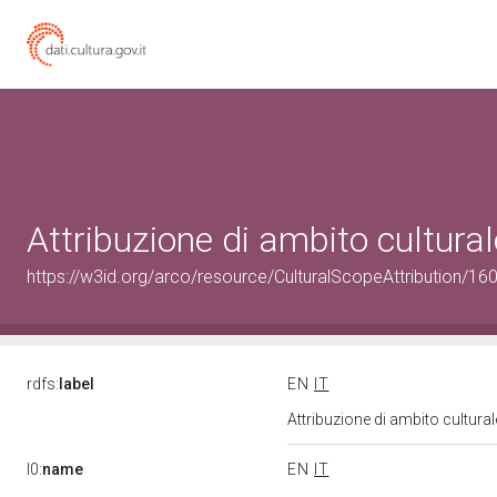
Attribuzione di ambito cultur
https://w3id.org/arco/resource/CulturalScopeAttribution/160
rdfs:
label
EN
IT
Attribuzione di ambito cultur
l0:
name
EN
IT