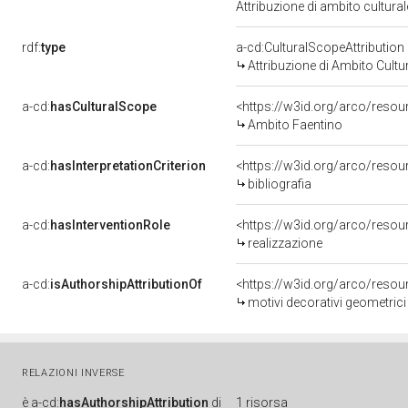
Attribuzione di ambito cultur
rdf:
type
a-cd:CulturalScopeAttribution
Attribuzione di Ambito Cultu
a-cd:
hasCulturalScope
<https://w3id.org/arco/resou
Ambito Faentino
a-cd:
hasInterpretationCriterion
<https://w3id.org/arco/resourc
bibliografia
a-cd:
hasInterventionRole
<https://w3id.org/arco/resou
realizzazione
a-cd:
isAuthorshipAttributionOf
<https://w3id.org/arco/resou
motivi decorativi geometrici 
RELAZIONI INVERSE
è
a-cd:
hasAuthorshipAttribution
di
1 risorsa