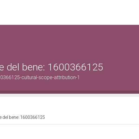
ale del bene: 1600366125
0366125-cultural-scope-attribution-1
ale del bene: 1600366125