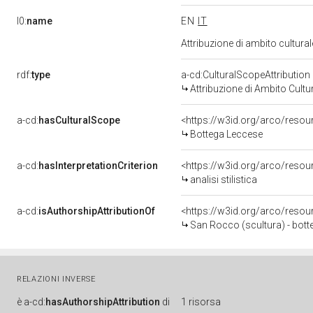
l0:
name
EN
IT
Attribuzione di ambito cultur
rdf:
type
a-cd:CulturalScopeAttribution
Attribuzione di Ambito Cultu
a-cd:
hasCulturalScope
<https://w3id.org/arco/resou
Bottega Leccese
a-cd:
hasInterpretationCriterion
<https://w3id.org/arco/resourc
analisi stilistica
a-cd:
isAuthorshipAttributionOf
<https://w3id.org/arco/resou
San Rocco (scultura) - bott
RELAZIONI INVERSE
è
a-cd:
hasAuthorshipAttribution
di
1 risorsa