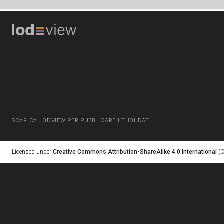
SCARICA LODVIEW PER PUBBLICARE I TUOI DATI
Licensed under
Creative Commons Attribution-ShareAlike 4.0 International
(C