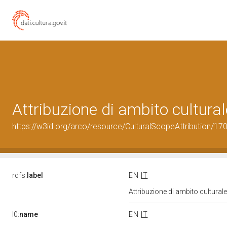
Attribuzione di ambito cultur
https://w3id.org/arco/resource/CulturalScopeAttribution/170
rdfs:
label
EN
IT
Attribuzione di ambito cultura
l0:
name
EN
IT