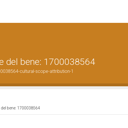
ale del bene: 1700038564
0038564-cultural-scope-attribution-1
le del bene: 1700038564