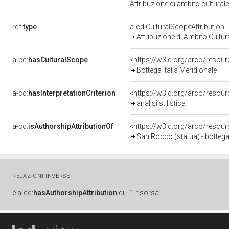
Attribuzione di ambito cultura
rdf:
type
a-cd:CulturalScopeAttribution
Attribuzione di Ambito Cultur
a-cd:
hasCulturalScope
<https://w3id.org/arco/resour
Bottega Italia Meridionale
a-cd:
hasInterpretationCriterion
<https://w3id.org/arco/resource
analisi stilistica
a-cd:
isAuthorshipAttributionOf
<https://w3id.org/arco/resou
San Rocco (statua) - bottega I
RELAZIONI INVERSE
è
a-cd:
hasAuthorshipAttribution
di
1 risorsa