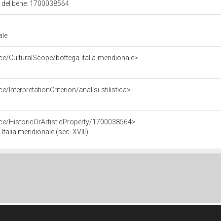
le del bene: 1700038564
ale
ce/CulturalScope/bottega-italia-meridionale>
/InterpretationCriterion/analisi-stilistica>
rce/HistoricOrArtisticProperty/1700038564>
talia meridionale (sec. XVIII)