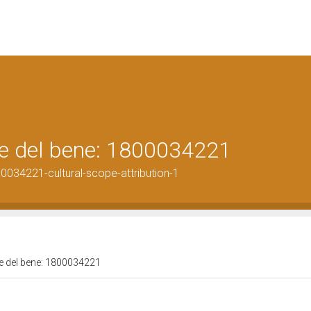
ale del bene: 1800034221
0034221-cultural-scope-attribution-1
ale del bene: 1800034221