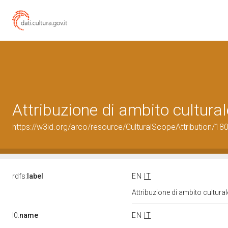
Attribuzione di ambito cultur
https://w3id.org/arco/resource/CulturalScopeAttribution/180
rdfs:
label
EN
IT
Attribuzione di ambito cultur
l0:
name
EN
IT