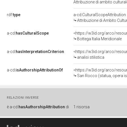
Attribuzione di ambito cultur
rdf:
type
a-cd:CulturalScopeAttribution
Attribuzione di Ambito Cultu
a-cd:
hasCulturalScope
<https://w3id.org/arco/resour
Bottega Italia Meridionale
a-cd:
hasInterpretationCriterion
<https://w3id.org/arco/resourc
analisi stilistica
a-cd:
isAuthorshipAttributionOf
<https://w3id.org/arco/resou
San Rocco (statua, opera isol
RELAZIONI INVERSE
è
a-cd:
hasAuthorshipAttribution
di
1 risorsa