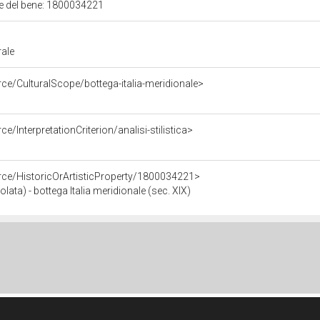
ale del bene: 1800034221
rale
ce/CulturalScope/bottega-italia-meridionale>
e/InterpretationCriterion/analisi-stilistica>
rce/HistoricOrArtisticProperty/1800034221>
ata) - bottega Italia meridionale (sec. XIX)