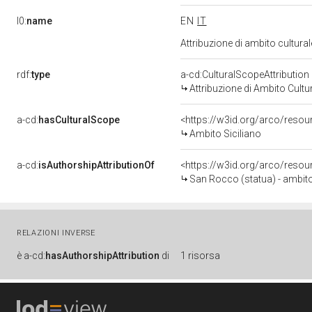
l0:
name
EN
IT
Attribuzione di ambito cultur
rdf:
type
a-cd:CulturalScopeAttribution
Attribuzione di Ambito Cultu
a-cd:
hasCulturalScope
<https://w3id.org/arco/resou
Ambito Siciliano
a-cd:
isAuthorshipAttributionOf
<https://w3id.org/arco/resou
San Rocco (statua) - ambito
RELAZIONI INVERSE
è
a-cd:
hasAuthorshipAttribution
di
1 risorsa