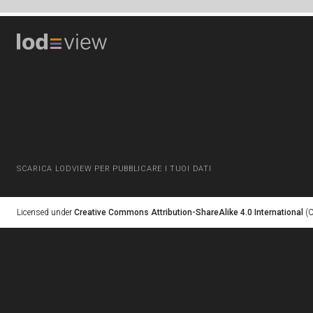
SCARICA LODVIEW PER PUBBLICARE I TUOI DATI
Licensed under
Creative Commons Attribution-ShareAlike 4.0 International
(C