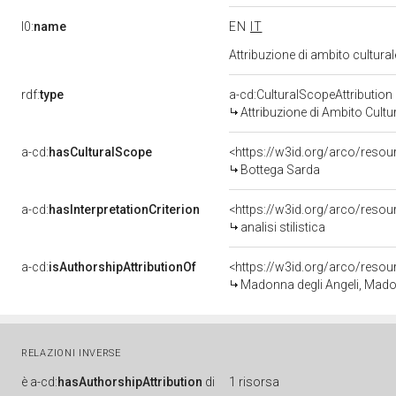
l0:
name
EN
IT
Attribuzione di ambito cultur
rdf:
type
a-cd:CulturalScopeAttribution
Attribuzione di Ambito Cultu
a-cd:
hasCulturalScope
<https://w3id.org/arco/resou
Bottega Sarda
a-cd:
hasInterpretationCriterion
<https://w3id.org/arco/resourc
analisi stilistica
a-cd:
isAuthorshipAttributionOf
<https://w3id.org/arco/resou
Madonna degli Angeli, Madon
RELAZIONI INVERSE
è
a-cd:
hasAuthorshipAttribution
di
1 risorsa