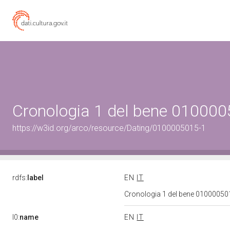
Cronologia 1 del bene 01000
https://w3id.org/arco/resource/Dating/0100005015-1
rdfs:
label
EN
IT
Cronologia 1 del bene 0100005
l0:
name
EN
IT