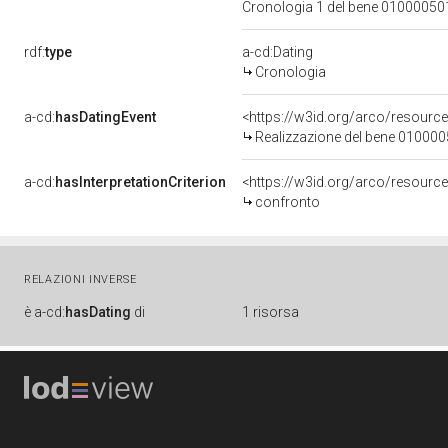
Cronologia 1 del bene 0100005
rdf:
type
a-cd:Dating
Cronologia
a-cd:
hasDatingEvent
<https://w3id.org/arco/resourc
Realizzazione del bene 01000
a-cd:
hasInterpretationCriterion
<https://w3id.org/arco/resource
confronto
RELAZIONI INVERSE
è
a-cd:
hasDating
di
1 risorsa