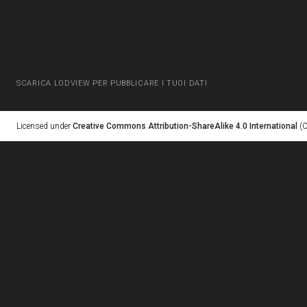
SCARICA LODVIEW PER PUBBLICARE I TUOI DATI
Licensed under
Creative Commons Attribution-ShareAlike 4.0 International
(C