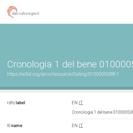
Cronologia 1 del bene 01000
https://w3id.org/arco/resource/Dating/0100005088-1
rdfs:
label
EN
IT
Cronologia 1 del bene 0100005
l0:
name
EN
IT