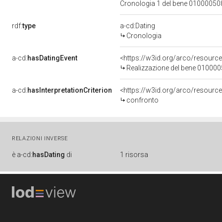
Cronologia 1 del bene 0100005
rdf:
type
a-cd:Dating
Cronologia
a-cd:
hasDatingEvent
<https://w3id.org/arco/resourc
Realizzazione del bene 01000
a-cd:
hasInterpretationCriterion
<https://w3id.org/arco/resource
confronto
RELAZIONI INVERSE
è
a-cd:
hasDating
di
1 risorsa