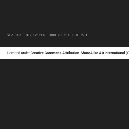
SCARICA LODVIEW PER PUBBLICARE I TUOI DATI
Licensed under
Creative Commons Attribution-ShareAlike 4.0 International
(C