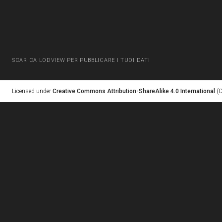
SCARICA LODVIEW PER PUBBLICARE I TUOI DATI
Licensed under
Creative Commons Attribution-ShareAlike 4.0 International
(C