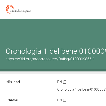
Cronologia 1 del bene 01000
https://w3id.org/arco/resource/Dating/0100009856-1
rdfs:
label
EN
IT
Cronologia 1 del bene 0100009
l0:
name
EN
IT