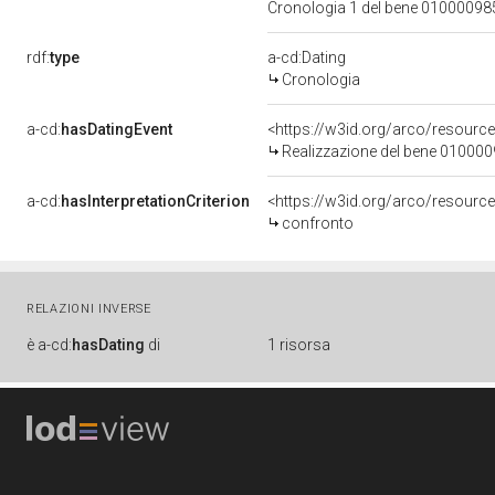
Cronologia 1 del bene 0100009
rdf:
type
a-cd:Dating
Cronologia
a-cd:
hasDatingEvent
<https://w3id.org/arco/resourc
Realizzazione del bene 01000
a-cd:
hasInterpretationCriterion
<https://w3id.org/arco/resource
confronto
RELAZIONI INVERSE
è
a-cd:
hasDating
di
1 risorsa