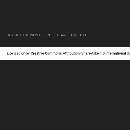
SCARICA LODVIEW PER PUBBLICARE I TUOI DATI
Licensed under
Creative Commons Attribution-ShareAlike 4.0 International
(C