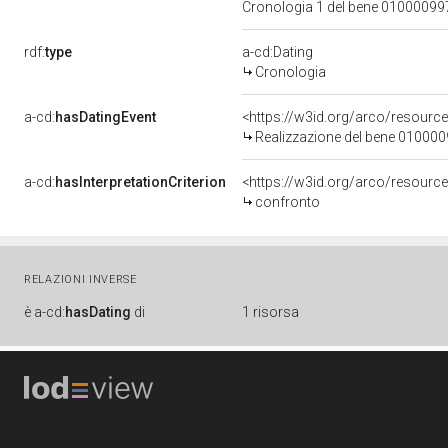
Cronologia 1 del bene 0100009
rdf:
type
a-cd:Dating
Cronologia
a-cd:
hasDatingEvent
<https://w3id.org/arco/resourc
Realizzazione del bene 01000
a-cd:
hasInterpretationCriterion
<https://w3id.org/arco/resource
confronto
RELAZIONI INVERSE
è
a-cd:
hasDating
di
1 risorsa