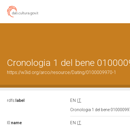
Cronologia 1 del bene 01000
https://w3id.org/arco/resource/Dating/0100009970-1
rdfs:
label
EN
IT
Cronologia 1 del bene 0100009
l0:
name
EN
IT