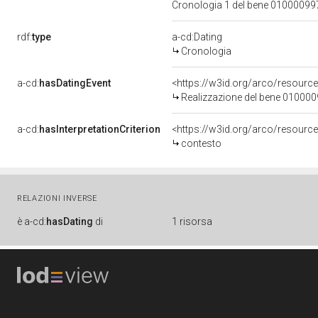
Cronologia 1 del bene 0100009
rdf:
type
a-cd:Dating
Cronologia
a-cd:
hasDatingEvent
<https://w3id.org/arco/resourc
Realizzazione del bene 01000
a-cd:
hasInterpretationCriterion
<https://w3id.org/arco/resource
contesto
RELAZIONI INVERSE
è
a-cd:
hasDating
di
1 risorsa