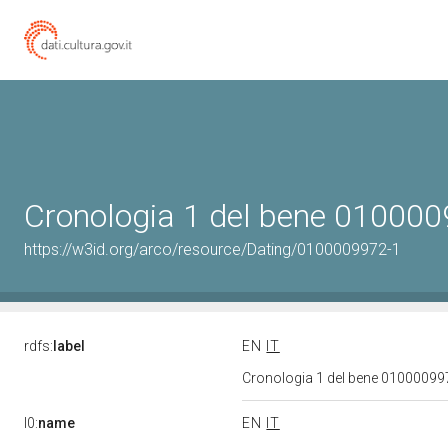
Cronologia 1 del bene 01000
https://w3id.org/arco/resource/Dating/0100009972-1
rdfs:
label
EN
IT
Cronologia 1 del bene 0100009
l0:
name
EN
IT