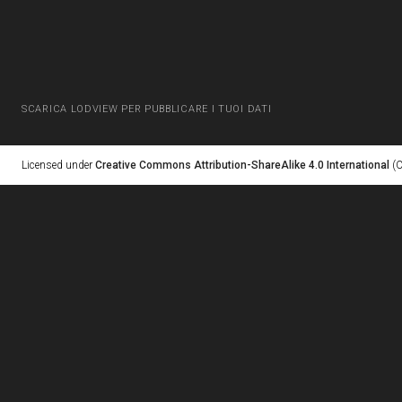
SCARICA LODVIEW PER PUBBLICARE I TUOI DATI
Licensed under
Creative Commons Attribution-ShareAlike 4.0 International
(C