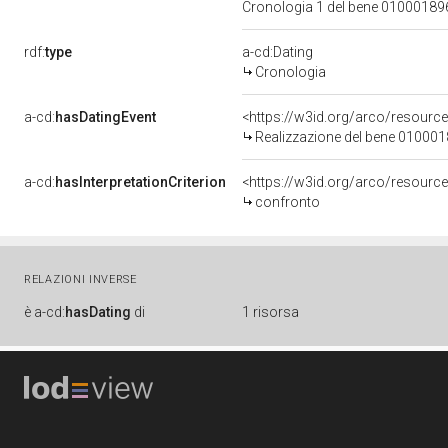
Cronologia 1 del bene 0100018
rdf:
type
a-cd:Dating
Cronologia
a-cd:
hasDatingEvent
<https://w3id.org/arco/resourc
Realizzazione del bene 01000
a-cd:
hasInterpretationCriterion
<https://w3id.org/arco/resource
confronto
RELAZIONI INVERSE
è
a-cd:
hasDating
di
1 risorsa