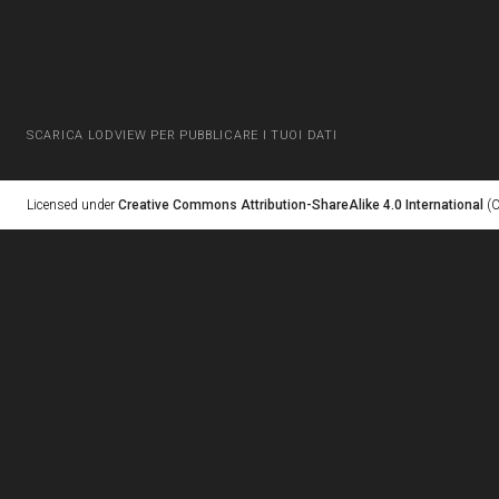
SCARICA LODVIEW PER PUBBLICARE I TUOI DATI
Licensed under
Creative Commons Attribution-ShareAlike 4.0 International
(C