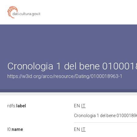
Cronologia 1 del bene 01000
https://w3id.org/arco/resource/Dating/0100018963-1
rdfs:
label
EN
IT
Cronologia 1 del bene 0100018
l0:
name
EN
IT