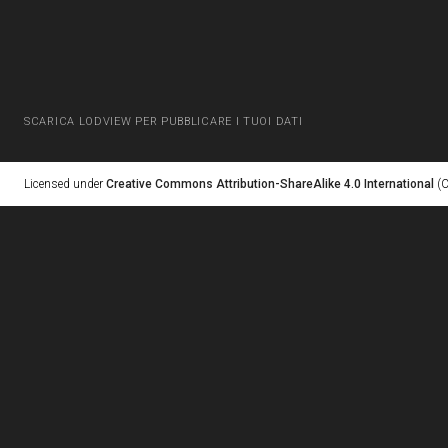
SCARICA LODVIEW PER PUBBLICARE I TUOI DATI
Licensed under
Creative Commons Attribution-ShareAlike 4.0 International
(C