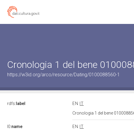
Cronologia 1 del bene 01000
https://w3id.org/arco/resource/Dating/0100088560-1
rdfs:
label
EN
IT
Cronologia 1 del bene 0100088
l0:
name
EN
IT