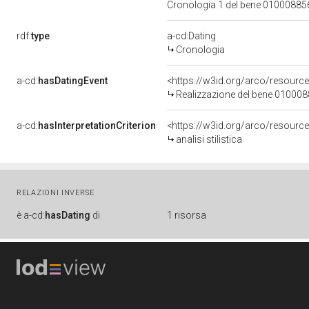
Cronologia 1 del bene 0100088
rdf:
type
a-cd:Dating
Cronologia
a-cd:
hasDatingEvent
<https://w3id.org/arco/resourc
Realizzazione del bene 01000
a-cd:
hasInterpretationCriterion
<https://w3id.org/arco/resource/I
analisi stilistica
RELAZIONI INVERSE
è
a-cd:
hasDating
di
1 risorsa