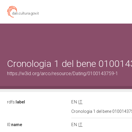
Cronologia 1 del bene 01001
https://w3id.org/arco/resource/Dating/0100143759-1
rdfs:
label
EN
IT
Cronologia 1 del bene 0100143
l0:
name
EN
IT