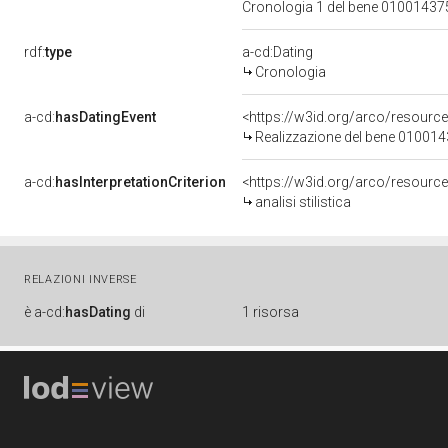
Cronologia 1 del bene 0100143
rdf:
type
a-cd:Dating
Cronologia
a-cd:
hasDatingEvent
<https://w3id.org/arco/resourc
Realizzazione del bene 01001
a-cd:
hasInterpretationCriterion
<https://w3id.org/arco/resource/I
analisi stilistica
RELAZIONI INVERSE
è
a-cd:
hasDating
di
1 risorsa