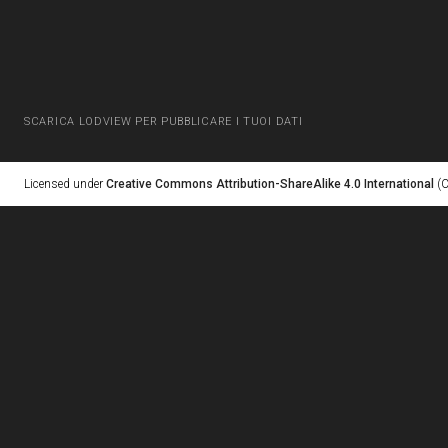
SCARICA LODVIEW PER PUBBLICARE I TUOI DATI
Licensed under
Creative Commons Attribution-ShareAlike 4.0 International
(C