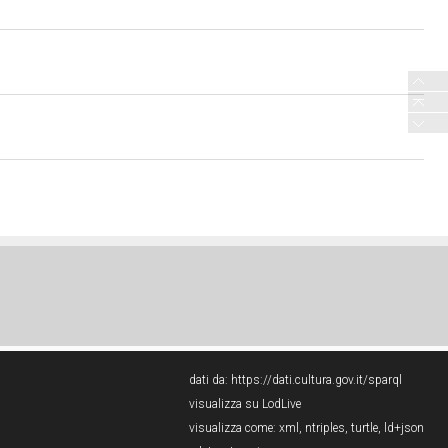
dati da:
https://dati.cultura.gov.it/sparql
visualizza su LodLive
visualizza come:
xml
,
ntriples
,
turtle
,
ld+json