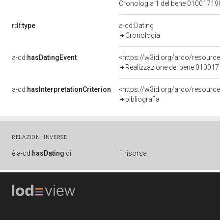
Cronologia 1 del bene 0100171
rdf:
type
a-cd:Dating
Cronologia
a-cd:
hasDatingEvent
<https://w3id.org/arco/resourc
Realizzazione del bene 01001
a-cd:
hasInterpretationCriterion
<https://w3id.org/arco/resource/
bibliografia
RELAZIONI INVERSE
è
a-cd:
hasDating
di
1 risorsa