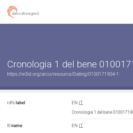
Cronologia 1 del bene 01001
https://w3id.org/arco/resource/Dating/0100171904-1
rdfs:
label
EN
IT
Cronologia 1 del bene 0100171
l0:
name
EN
IT