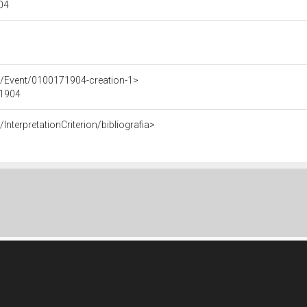
904
e/Event/0100171904-creation-1>
71904
InterpretationCriterion/bibliografia>