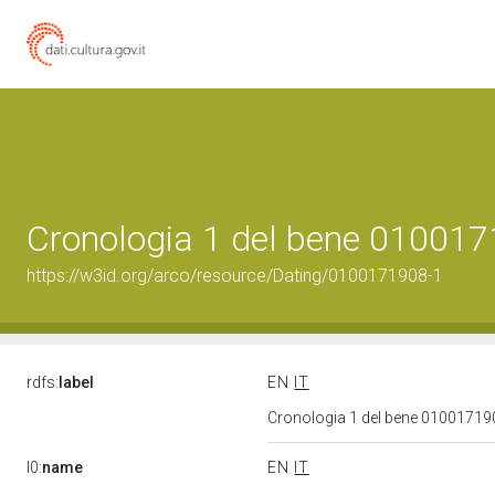
Cronologia 1 del bene 01001
https://w3id.org/arco/resource/Dating/0100171908-1
rdfs:
label
EN
IT
Cronologia 1 del bene 0100171
l0:
name
EN
IT