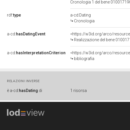
Cronologia 1 del bene 0100171
rdf:
type
a-cd:Dating
Cronologia
a-cd:
hasDatingEvent
<https://w3id.org/arco/resourc
Realizzazione del bene 01001
a-cd:
hasInterpretationCriterion
<https://w3id.org/arco/resource/
bibliografia
RELAZIONI INVERSE
è
a-cd:
hasDating
di
1 risorsa