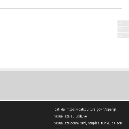
dati da:
https://dati.cultura.gov.it/sparql
visualizza su LodLive
visualizza come:
xml
,
ntriples
,
turtle
,
ld+json