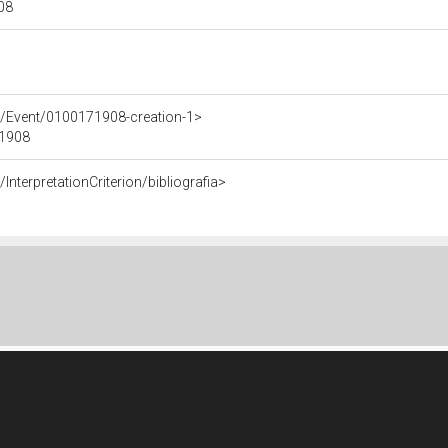
908
e/Event/0100171908-creation-1>
71908
InterpretationCriterion/bibliografia>