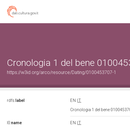
Cronologia 1 del bene 01004
https://w3id.org/arco/resource/Dating/0100453707-1
rdfs:
label
EN
IT
Cronologia 1 del bene 0100453
l0:
name
EN
IT