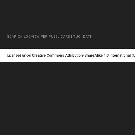
SCARICA LODVIEW PER PUBBLICARE I TUOI DATI
Licensed under
Creative Commons Attribution-ShareAlike 4.0 International
(C