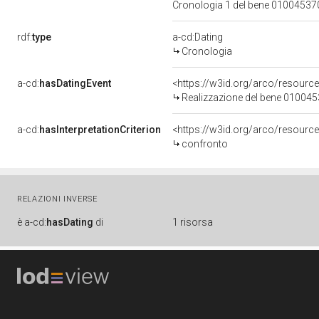
Cronologia 1 del bene 0100453
rdf:
type
a-cd:Dating
Cronologia
a-cd:
hasDatingEvent
<https://w3id.org/arco/resourc
Realizzazione del bene 01004
a-cd:
hasInterpretationCriterion
<https://w3id.org/arco/resource
confronto
RELAZIONI INVERSE
è
a-cd:
hasDating
di
1 risorsa