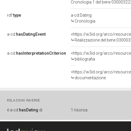
Cronologia 1 del bene 0300032
rdf:
type
a-cd:Dating
Cronologia
a-cd:
hasDatingEvent
<https://w3id.org/arco/resourc
Realizzazione del bene 03000
a-cd:
hasInterpretationCriterion
<https://w3id.org/arco/resource/
bibliografia
<https://w3id.org/arco/resource
documentazione
RELAZIONI INVERSE
è
a-cd:
hasDating
di
1 risorsa