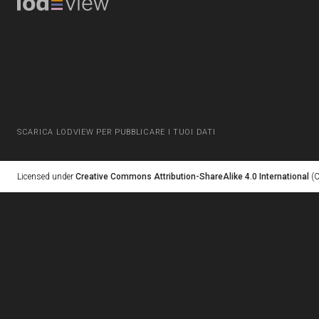
SCARICA LODVIEW PER PUBBLICARE I TUOI DATI
Licensed under
Creative Commons Attribution-ShareAlike 4.0 International
(C