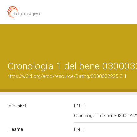
Cronologia 1 del bene 03000
https://w3id.org/arco/resource/Dating/0300032225-3-1
rdfs:
label
EN
IT
Cronologia 1 del bene 0300032
l0:
name
EN
IT