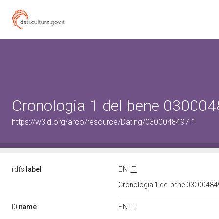
Cronologia 1 del bene 03000
https://w3id.org/arco/resource/Dating/0300048497-1
rdfs:
label
EN
IT
Cronologia 1 del bene 0300048
l0:
name
EN
IT