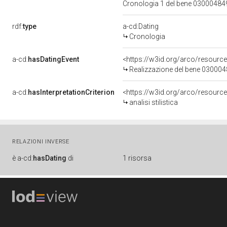
Cronologia 1 del bene 0300048
rdf:
type
a-cd:Dating
Cronologia
a-cd:
hasDatingEvent
<https://w3id.org/arco/resourc
Realizzazione del bene 03000
a-cd:
hasInterpretationCriterion
<https://w3id.org/arco/resource/I
analisi stilistica
RELAZIONI INVERSE
è
a-cd:
hasDating
di
1 risorsa