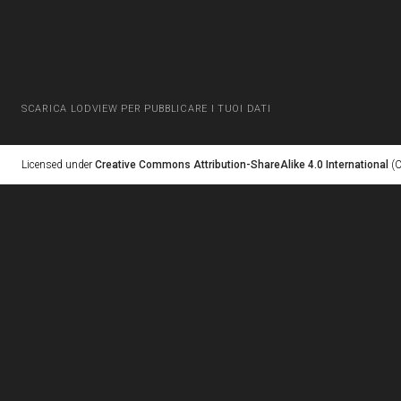
SCARICA LODVIEW PER PUBBLICARE I TUOI DATI
Licensed under
Creative Commons Attribution-ShareAlike 4.0 International
(C