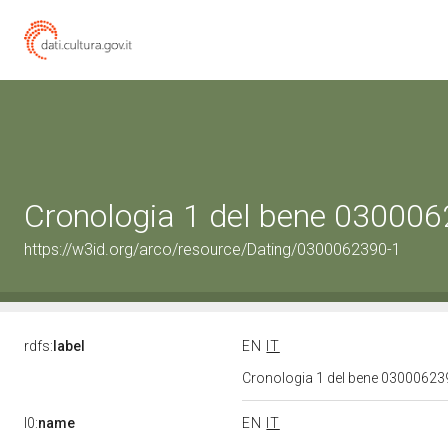
Cronologia 1 del bene 03000
https://w3id.org/arco/resource/Dating/0300062390-1
rdfs:
label
EN
IT
Cronologia 1 del bene 0300062
l0:
name
EN
IT