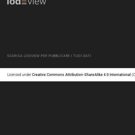
SCARICA LODVIEW PER PUBBLICARE I TUOI DATI
Licensed under
Creative Commons Attribution-ShareAlike 4.0 International
(C