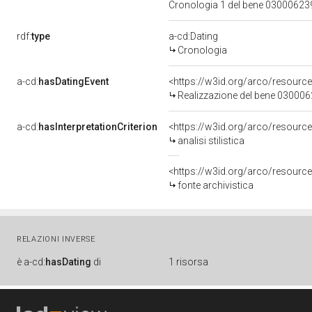
Cronologia 1 del bene 0300062
rdf:
type
a-cd:Dating
Cronologia
a-cd:
hasDatingEvent
<https://w3id.org/arco/resourc
Realizzazione del bene 03000
a-cd:
hasInterpretationCriterion
<https://w3id.org/arco/resource/I
analisi stilistica
<https://w3id.org/arco/resource/
fonte archivistica
RELAZIONI INVERSE
è
a-cd:
hasDating
di
1 risorsa