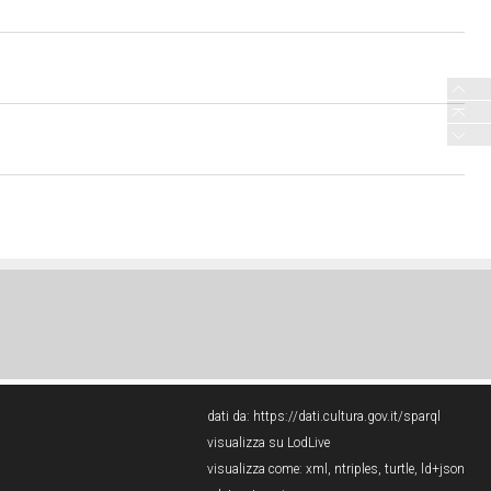
dati da:
https://dati.cultura.gov.it/sparql
visualizza su LodLive
visualizza come:
xml
,
ntriples
,
turtle
,
ld+json