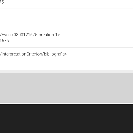
675
e/Event/0300121675-creation-1>
21675
InterpretationCriterion/bibliografia>