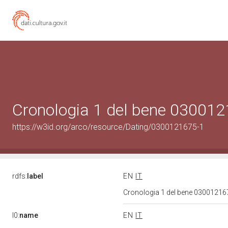
Cronologia 1 del bene 03001
https://w3id.org/arco/resource/Dating/0300121675-1
rdfs:
label
EN
IT
Cronologia 1 del bene 0300121
l0:
name
EN
IT