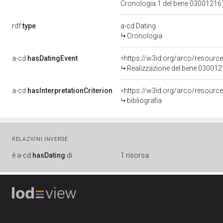
Cronologia 1 del bene 0300121
rdf:
type
a-cd:Dating
Cronologia
a-cd:
hasDatingEvent
<https://w3id.org/arco/resourc
Realizzazione del bene 03001
a-cd:
hasInterpretationCriterion
<https://w3id.org/arco/resource/
bibliografia
RELAZIONI INVERSE
è
a-cd:
hasDating
di
1 risorsa