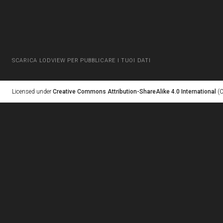
SCARICA LODVIEW PER PUBBLICARE I TUOI DATI
Licensed under
Creative Commons Attribution-ShareAlike 4.0 International
(C