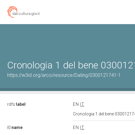
Cronologia 1 del bene 03001
https://w3id.org/arco/resource/Dating/0300121741-1
rdfs:
label
EN
IT
Cronologia 1 del bene 0300121
l0:
name
EN
IT