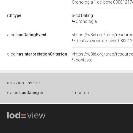
Cronologia 1 del bene 0300121
rdf:
type
a-cd:Dating
Cronologia
a-cd:
hasDatingEvent
<https://w3id.org/arco/resourc
Realizzazione del bene 03001
a-cd:
hasInterpretationCriterion
<https://w3id.org/arco/resource
contesto
RELAZIONI INVERSE
è
a-cd:
hasDating
di
1 risorsa