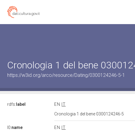
Cronologia 1 del bene 03001
https://w3id.org/arco/resource/Dating/0300124246-5-1
rdfs:
label
EN
IT
Cronologia 1 del bene 0300124246-5
l0:
name
EN
IT