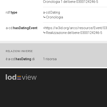
Cronologia 1 del bene 0300124246-5
rdf:
type
a-cd:Dating
Cronologia
a-cd:
hasDatingEvent
<https://w3id.org/arco/resource/Event/0
Realizzazione del bene 0300124246-5
RELAZIONI INVERSE
è
a-cd:
hasDating
di
1 risorsa