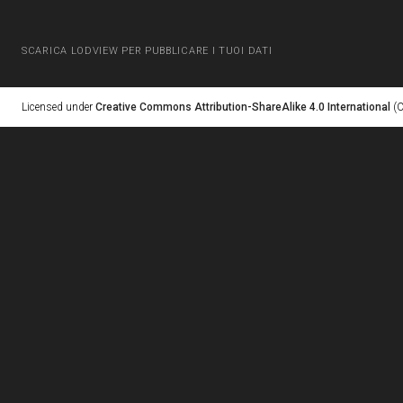
SCARICA LODVIEW PER PUBBLICARE I TUOI DATI
Licensed under
Creative Commons Attribution-ShareAlike 4.0 International
(C