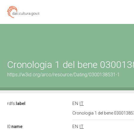
Cronologia 1 del bene 03001
https://w3id.org/arco/resource/Dating/0300138531-1
rdfs:
label
EN
IT
Cronologia 1 del bene 0300138
l0:
name
EN
IT