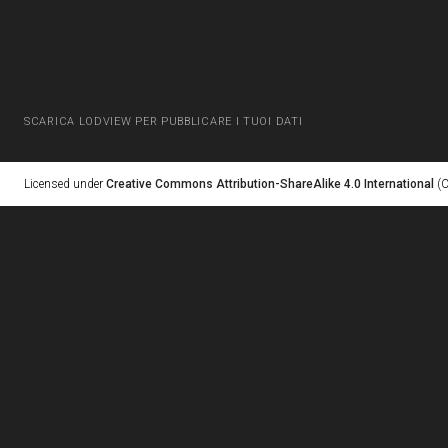
SCARICA LODVIEW PER PUBBLICARE I TUOI DATI
Licensed under
Creative Commons Attribution-ShareAlike 4.0 International
(C