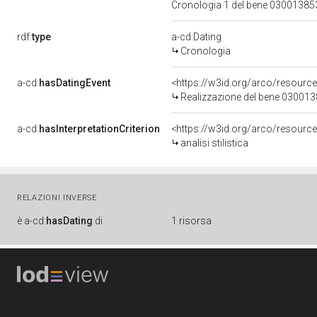
Cronologia 1 del bene 0300138
rdf:
type
a-cd:Dating
Cronologia
a-cd:
hasDatingEvent
<https://w3id.org/arco/resourc
Realizzazione del bene 03001
a-cd:
hasInterpretationCriterion
<https://w3id.org/arco/resource/I
analisi stilistica
RELAZIONI INVERSE
è
a-cd:
hasDating
di
1 risorsa