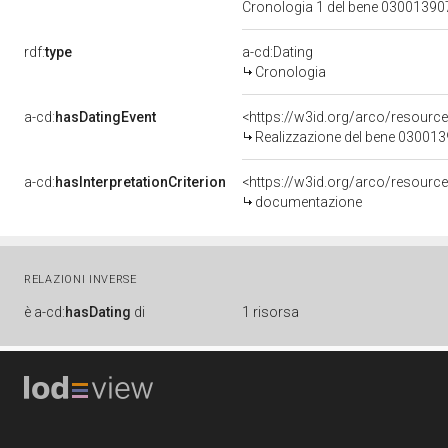
Cronologia 1 del bene 0300139
rdf:
type
a-cd:Dating
Cronologia
a-cd:
hasDatingEvent
<https://w3id.org/arco/resourc
Realizzazione del bene 03001
a-cd:
hasInterpretationCriterion
<https://w3id.org/arco/resource
documentazione
RELAZIONI INVERSE
è
a-cd:
hasDating
di
1 risorsa