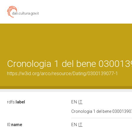
Cronologia 1 del bene 03001
https://w3id.org/arco/resource/Dating/0300139077-1
rdfs:
label
EN
IT
Cronologia 1 del bene 0300139
l0:
name
EN
IT