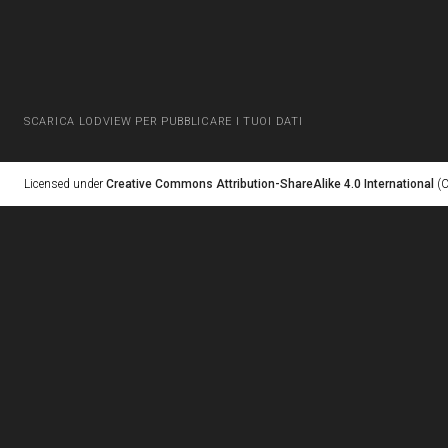
SCARICA LODVIEW PER PUBBLICARE I TUOI DATI
Licensed under
Creative Commons Attribution-ShareAlike 4.0 International
(C