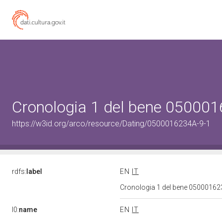
Cronologia 1 del bene 05000
https://w3id.org/arco/resource/Dating/0500016234A-9-1
rdfs:
label
EN
IT
Cronologia 1 del bene 0500016
l0:
name
EN
IT