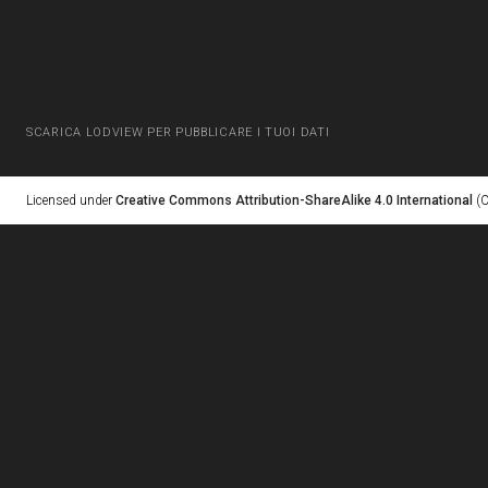
SCARICA LODVIEW PER PUBBLICARE I TUOI DATI
Licensed under
Creative Commons Attribution-ShareAlike 4.0 International
(C