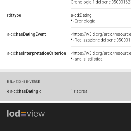
Cronologia 1 del bene 0500016
rdf:
type
a-cd:Dating
Cronologia
a-cd:
hasDatingEvent
<https://w3id.org/arco/resourc
Realizzazione del bene 05000
a-cd:
hasInterpretationCriterion
<https://w3id.org/arco/resource/I
analisi stilistica
RELAZIONI INVERSE
è
a-cd:
hasDating
di
1 risorsa