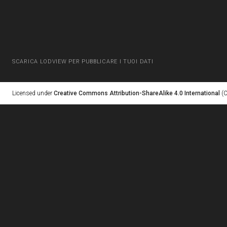
SCARICA LODVIEW PER PUBBLICARE I TUOI DATI
Licensed under
Creative Commons Attribution-ShareAlike 4.0 International
(C