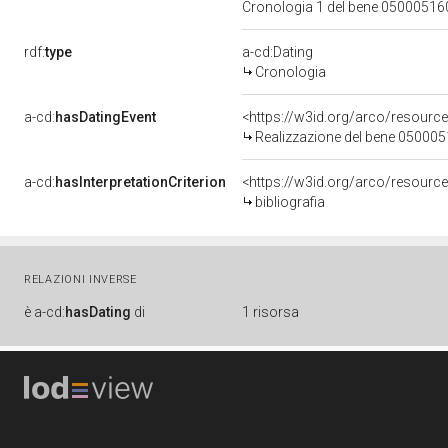
Cronologia 1 del bene 0500051
rdf:
type
a-cd:Dating
Cronologia
a-cd:
hasDatingEvent
<https://w3id.org/arco/resourc
Realizzazione del bene 05000
a-cd:
hasInterpretationCriterion
<https://w3id.org/arco/resource/
bibliografia
RELAZIONI INVERSE
è
a-cd:
hasDating
di
1 risorsa