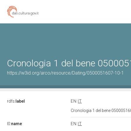
Cronologia 1 del bene 05000
https://w3id.org/arco/resource/Dating/0500051607-10-1
rdfs:
label
EN
IT
Cronologia 1 del bene 0500051
l0:
name
EN
IT