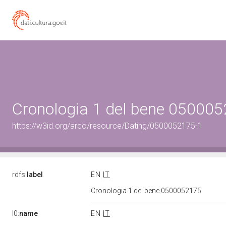
Cronologia 1 del bene 05000
https://w3id.org/arco/resource/Dating/0500052175-1
rdfs:
label
EN
IT
Cronologia 1 del bene 0500052175
l0:
name
EN
IT