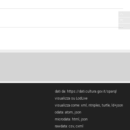
dati da:
https://dati.cultura.gov.it/sparql
visualizza su LodLive
visualizza come:
xml
,
ntriples
,
turtle
,
ld+json
odata:
atom
,
json
microdata:
html
,
json
rawdata:
csv
,
cxml