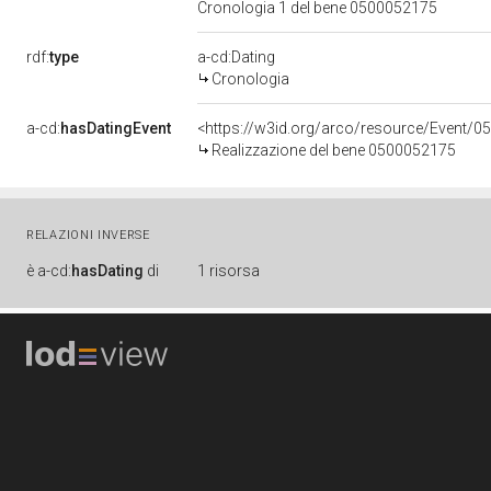
Cronologia 1 del bene 0500052175
rdf:
type
a-cd:Dating
Cronologia
a-cd:
hasDatingEvent
<https://w3id.org/arco/resource/Event/0
Realizzazione del bene 0500052175
RELAZIONI INVERSE
è
a-cd:
hasDating
di
1 risorsa