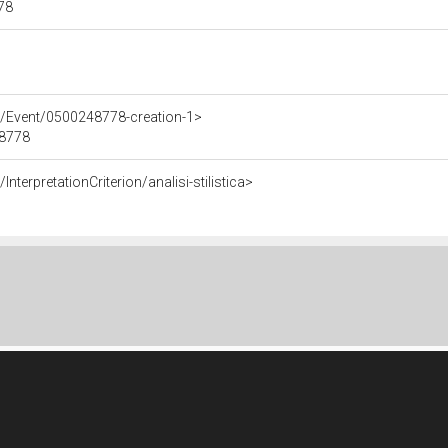
778
e/Event/0500248778-creation-1>
48778
nterpretationCriterion/analisi-stilistica>