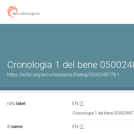
Cronologia 1 del bene 05002
https://w3id.org/arco/resource/Dating/0500248778-1
rdfs:
label
EN
IT
Cronologia 1 del bene 0500248
l0:
name
EN
IT