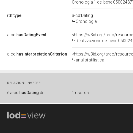
Cronologia 1 del bene 0500248
rdf:
type
a-cd:Dating
Cronologia
a-cd:
hasDatingEvent
<https://w3id.org/arco/resourc
Realizzazione del bene 05002
a-cd:
hasInterpretationCriterion
<https://w3id.org/arco/resource/I
analisi stilistica
RELAZIONI INVERSE
è
a-cd:
hasDating
di
1 risorsa