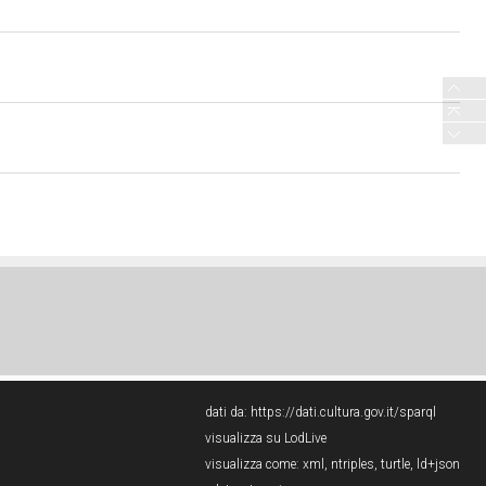
dati da:
https://dati.cultura.gov.it/sparql
visualizza su LodLive
visualizza come:
xml
,
ntriples
,
turtle
,
ld+json